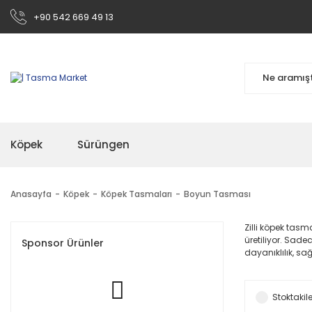
+90 542 669 49 13
Köpek
Sürüngen
Anasayfa
Köpek
Köpek Tasmaları
Boyun Tasması
Zilli köpek tas
üretiliyor. Sad
Sponsor Ürünler
dayanıklılık, sa
Stoktakile