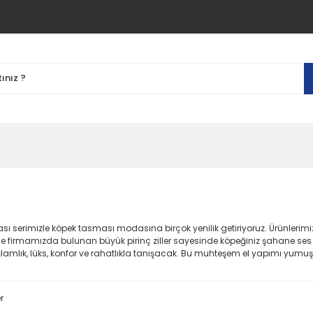
ması serimizle köpek tasması modasına birçok yenilik getiriyoruz. Ürünleri
ece firmamızda bulunan büyük pirinç ziller sayesinde köpeğiniz şahane ses
ğlamlık, lüks, konfor ve rahatlıkla tanışacak. Bu muhteşem el yapımı yumuş
r