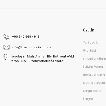
ÜYELİK
+90 542 669 49 13
Yeni Üyelik
info@tasmamarket.com
Üye Girişi
İlkyerleşim Mah. Alınteri Blv. Batıkent AVM
Şifremi Unuttum
Peron:1 No:30 Yenimahalle/Ankara
İletişim Formu
Havale Bildirim
Sipariş Sorgula
Kargo Takibi
İletişim