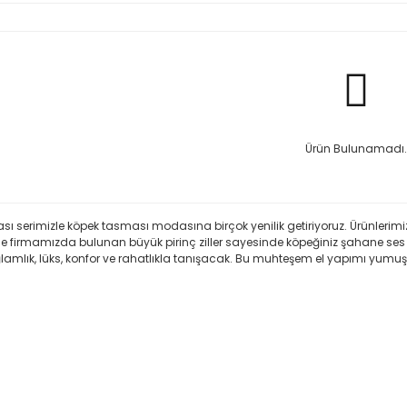
Ürün Bulunamadı.
ması serimizle köpek tasması modasına birçok yenilik getiriyoruz. Ürünleri
ece firmamızda bulunan büyük pirinç ziller sayesinde köpeğiniz şahane ses
ğlamlık, lüks, konfor ve rahatlıkla tanışacak. Bu muhteşem el yapımı yumuş