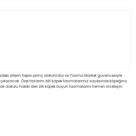
mizdeki zillerin hepsi pirinç dökümdür ve Tasma Market güvencesiyle
 çıkaracak. Özel tasarım zilli köpek tasmalarımız sayesinde köpeğiniz
ak dokulu hakiki deri zilli köpek boyun tasmalarını hemen inceleyin.