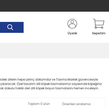
Üyelik
Sepetim
mizdeki zillerin hepsi pirinç dökümdür ve Tasma Market güvencesiyle
 çıkaracak. Özel tasarım zilli köpek tasmalarımız sayesinde köpeğiniz
ak dokulu hakiki deri zilli köpek boyun tasmalarını hemen inceleyin.
Toplam 0 ürün