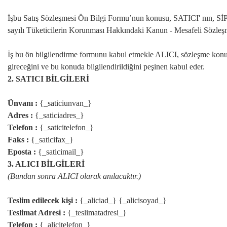
İşbu Satış Sözleşmesi Ön Bilgi Formu’nun konusu, SATICI' nın, SİPARİŞ
sayılı Tüketicilerin Korunması Hakkındaki Kanun - Mesafeli Sözleş
İş bu ön bilgilendirme formunu kabul etmekle ALICI, sözleşme konusu 
gireceğini ve bu konuda bilgilendirildiğini peşinen kabul eder.
2. SATICI BİLGİLERİ
Ünvanı :
{_saticiunvan_}
Adres :
{_saticiadres_}
Telefon :
{_saticitelefon_}
Faks :
{_saticifax_}
Eposta :
{_saticimail_}
3. ALICI BİLGİLERİ
(Bundan sonra ALICI olarak anılacaktır.)
Teslim edilecek kişi :
{_aliciad_} {_alicisoyad_}
Teslimat Adresi :
{_teslimatadresi_}
Telefon :
{_alicitelefon_}