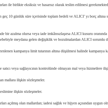
rları ile birlikte eksiksiz ve hasarsız olarak teslim edilmesi gerekmekted
 geç 10 günlük süre içerisinde toplam bedeli ve ALICI’ yı borç altına 
nde bir azalma olursa veya iade imkânsızlaşırsa ALICI kusuru oranınd
 sebebiyle meydana gelen değişiklik ve bozulmalardan ALICI sorumlu de
nlenen kampanya limit tutarının altına düşülmesi halinde kampanya kap
ve satıcı veya sağlayıcının kontrolünde olmayan mal veya hizmetlere iliş
nan mallara ilişkin sözleşmeler.
slimine ilişkin sözleşmeler.
arı açılmış olan mallardan; iadesi sağlık ve hijyen açısından uygun olm