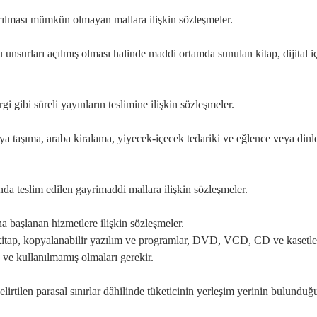
ırılması mümkün olmayan mallara ilişkin sözleşmeler.
unsurları açılmış olması halinde maddi ortamda sunulan kitap, dijital i
 gibi süreli yayınların teslimine ilişkin sözleşmeler.
ya taşıma, araba kiralama, yiyecek-içecek tedariki ve eğlence veya din
nda teslim edilen gayrimaddi mallara ilişkin sözleşmeler.
a başlanan hizmetlere ilişkin sözleşmeler.
kitap, kopyalanabilir yazılım ve programlar, DVD, VCD, CD ve kasetler il
 ve kullanılmamış olmaları gerekir.
irtilen parasal sınırlar dâhilinde tüketicinin yerleşim yerinin bulunduğ