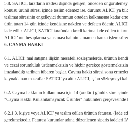
5.8. SATICI, tarafların iradesi dışında gelişen, önceden öngörülemeyen
konusu ürünü süresi içinde teslim edemez ise, durumu ALICI' ya bildi
teslimat süresinin engelleyici durumun ortadan kalkmasına kadar erte
ürün tutarı 14 gün içinde kendisine nakden ve defaten ödenir. ALICI’ n
iade edilir. ALICI, SATICI tarafından kredi kartına iade edilen tutar
ALICI’ nın hesaplarına yansıması halinin tamamen banka işlem süreci
6. CAYMA HAKKI
6.1. ALICI; mal satışına ilişkin mesafeli sözleşmelerde, ürünün kendis
ve cezai sorumluluk üstlenmeksizin ve hiçbir gerekçe göstermeksizi
imzalandığı tarihten itibaren başlar. Cayma hakkı süresi sona ermed
kaynaklanan masraflar SATICI’ ya aittir.ALICI, iş bu sözleşmeyi kab
6.2. Cayma hakkının kullanılması için 14 (ondört) günlük süre içind
"Cayma Hakkı Kullanılamayacak Ürünler" hükümleri çerçevesinde kul
6.2.1 3. kişiye veya ALICI’ ya teslim edilen ürünün faturası, (İade e
gerekmektedir. Faturası kurumlar adına düzenlenen sipariş iadele