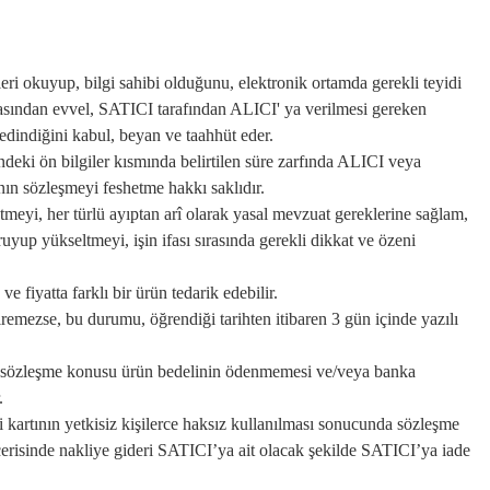
ileri okuyup, bilgi sahibi olduğunu, elektronik ortamda gerekli teyidi
masından evvel, SATICI tarafından ALICI' ya verilmesi gereken
ak edindiğini kabul, beyan ve taahhüt eder.
ndeki ön bilgiler kısmında belirtilen süre zarfında ALICI veya
nın sözleşmeyi feshetme hakkı saklıdır.
etmeyi, her türlü ayıptan arî olarak yasal mevzuat gereklerine sağlam,
oruyup yükseltmeyi, işin ifası sırasında gerekli dikkat ve özeni
fiyatta farklı bir ürün tedarik edebilir.
emezse, bu durumu, öğrendiği tarihten itibaren 3 gün içinde yazılı
le sözleşme konusu ürün bedelinin ödenmemesi ve/veya banka
r.
kartının yetkisiz kişilerce haksız kullanılması sonucunda sözleşme
risinde nakliye gideri SATICI’ya ait olacak şekilde SATICI’ya iade