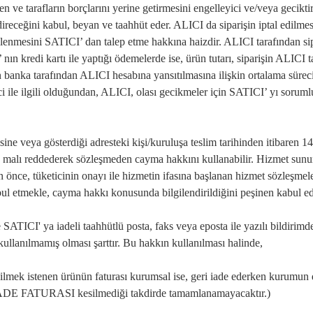
 ve tarafların borçlarını yerine getirmesini engelleyici ve/veya geciktir
receğini kabul, beyan ve taahhüt eder. ALICI da siparişin iptal edilmes
lenmesini SATICI’ dan talep etme hakkına haizdir. ALICI tarafından sipa
ın kredi kartı ile yaptığı ödemelerde ise, ürün tutarı, siparişin ALICI 
ın banka tarafından ALICI hesabına yansıtılmasına ilişkin ortalama süreci
 ile ilgili olduğundan, ALICI, olası gecikmeler için SATICI’ yı sorum
ine veya gösterdiği adresteki kişi/kuruluşa teslim tarihinden itibaren 1
n malı reddederek sözleşmeden cayma hakkını kullanabilir. Hizmet sunum
en önce, tüketicinin onayı ile hizmetin ifasına başlanan hizmet sözleş
ul etmekle, cayma hakkı konusunda bilgilendirildiğini peşinen kabul ed
e SATICI' ya iadeli taahhütlü posta, faks veya eposta ile yazılı bildi
lanılmamış olması şarttır. Bu hakkın kullanılması halinde,
dilmek istenen ürünün faturası kurumsal ise, geri iade ederken kurumun d
ri İADE FATURASI kesilmediği takdirde tamamlanamayacaktır.)