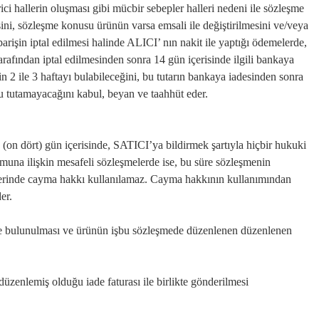
ici hallerin oluşması gibi mücbir sebepler halleri nedeni ile sözleşme
ini, sözleşme konusu ürünün varsa emsali ile değiştirilmesini ve/veya
rişin iptal edilmesi halinde ALICI’ nın nakit ile yaptığı ödemelerde,
tarafından iptal edilmesinden sonra 14 gün içerisinde ilgili bankaya
n 2 ile 3 haftayı bulabileceğini, bu tutarın bankaya iadesinden sonra
lu tutamayacağını kabul, beyan ve taahhüt eder.
4 (on dört) gün içerisinde, SATICI’ya bildirmek şartıyla hiçbir hukuki
una ilişkin mesafeli sözleşmelerde ise, bu süre sözleşmenin
melerinde cayma hakkı kullanılamaz. Cayma hakkının kullanımından
er.
rimde bulunulması ve ürünün işbu sözleşmede düzenlenen düzenlenen
üzenlemiş olduğu iade faturası ile birlikte gönderilmesi