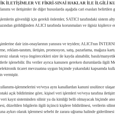
NİK İLETİŞİMLER VE FİKRİ-SINAİ HAKLAR İLE İLGİLİ 
 ve iletişimler ile diğer hususlarda aşağıda cari esasları belirtilen gizli
emlerin güvenliği için gerekli önlemler, SATICI tarafındaki sistem alt
zından girildiğinden ALICI tarafında korunmaları ve ilgisiz kişilerce eri
letişimlerine dair izin-onaylarının yanısıra ve teyiden; ALICI'nın İNTERNE
me, reklam-tanıtım, iletişim, promosyon, satış, pazarlama, mağaza kartı
 süresiz olarak veya öngörecekleri süre ile kayda alınabilir, basılı/manyeti
ir suretlerle işlenebilir. Bu veriler ayrıca kanunen gereken durumlarda ilg
le elektronik ticaret mevzuatına uygun biçimde yukarıdaki kapsamda kul
n vermiştir.
kullanımı-işlenmelerini ve/veya aynı kanallardan kanuni usulünce ulaşar
taki açık bildirimine göre, kişisel veri işlemleri ve/veya tarafına iletiş
i kayıt sisteminden silinir ya da kimliği belli olmayacak biçimde anonim h
esi, düzeltilen bilgilerin ilgili üçüncü kişilere bildirilmesi, verilerin sil
anuna aykırı olarak işlenmesi sebebi ile zarara uğrama halinde giderilme