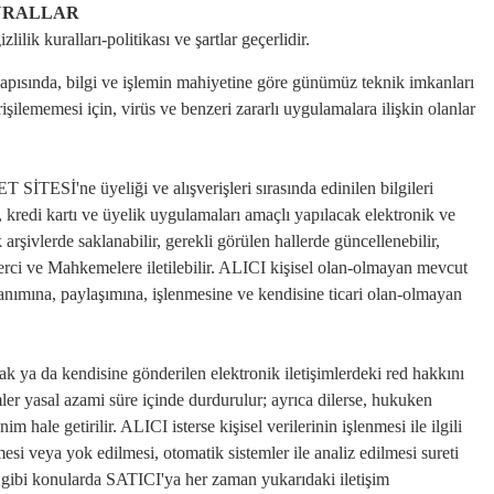
KURALLAR
lik kuralları-politikası ve şartlar geçerlidir.
yapısında, bilgi ve işlemin mahiyetine göre günümüz teknik imkanları
şilememesi için, virüs ve benzeri zararlı uygulamalara ilişkin olanlar
T SİTESİ'ne üyeliği ve alışverişleri sırasında edinilen bilgileri
, kredi kartı ve üyelik uygulamaları amaçlı yapılacak elektronik ve
k arşivlerde saklanabilir, gerekli görülen hallerde güncellenebilir,
ili Merci ve Mahkemelere iletilebilir. ALICI kişisel olan-olmayan mevcut
lanımına, paylaşımına, işlenmesine ve kendisine ticari olan-olmayan
ak ya da kendisine gönderilen elektronik iletişimlerdeki red hakkını
imler yasal azami süre içinde durdurulur; ayrıca dilerse, hukuken
ale getirilir. ALICI isterse kişisel verilerinin işlenmesi ile ilgili
inmesi veya yok edilmesi, otomatik sistemler ile analiz edilmesi sureti
si gibi konularda SATICI'ya her zaman yukarıdaki iletişim