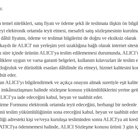
r.
el nitelikleri, satış fiyatı ve ödeme şekli ile teslimata ilişkin ön bilg
i elektronik ortamda teyit etmesi, mesafeli satış sözleşmesinin kurul
ler dâhil fiyatını, ödeme ve teslimat bilgilerini de doğru ve eksiksiz olar
dı ile ALICI' nın yerleşim yeri uzaklığına bağlı olarak internet sitesi
. Bu süre içinde ürünün ALICI’ya teslim edilememesi durumunda, ALICI’
liklere uygun ve varsa garanti belgeleri, kullanım kılavuzları ile teslim 
i doğruluk ve dürüstlük esasları dâhilinde ifa etmeyi, hizmet kalitesini k
hhüt eder.
ICI’yı bilgilendirmek ve açıkça onayını almak suretiyle eşit kalite ve 
n imkânsızlaşması halinde sözleşme konusu yükümlülüklerini yerine getir
 ALICI’ya iade edeceğini kabul, beyan ve taahhüt eder.
ndirme Formunu elektronik ortamda teyit edeceğini, herhangi bir neden
rünü teslim yükümlülüğünün sona ereceğini kabul, beyan ve taahhüt ede
adresteki kişi ve/veya kuruluşa tesliminden sonra ALICI'ya ait kredi 
 SATICI'ya ödenmemesi halinde, ALICI Sözleşme konusu ürünü 3 gün içe