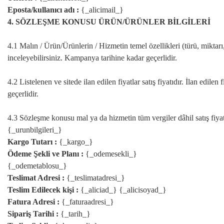
Eposta/kullanıcı adı :
{_alicimail_}
4. SÖZLEŞME KONUSU ÜRÜN/ÜRÜNLER BİLGİLERİ
4.1 Malın / Ürün/Ürünlerin / Hizmetin temel özellikleri (türü, miktar
inceleyebilirsiniz. Kampanya tarihine kadar geçerlidir.
4.2 Listelenen ve sitede ilan edilen fiyatlar satış fiyatıdır. İlan edile
geçerlidir.
4.3 Sözleşme konusu mal ya da hizmetin tüm vergiler dâhil satış fiyatı
{_urunbilgileri_}
Kargo Tutarı :
{_kargo_}
Ödeme Şekli ve Planı :
{_odemesekli_}
{_odemetablosu_}
Teslimat Adresi :
{_teslimatadresi_}
Teslim Edilecek kişi :
{_aliciad_} {_alicisoyad_}
Fatura Adresi :
{_faturaadresi_}
Sipariş Tarihi :
{_tarih_}