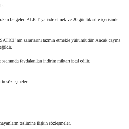
ir.
sokan belgeleri ALICI’ ya iade etmek ve 20 günlük süre içerisinde
a SATICI’ nın zararlarını tazmin etmekle yükümlüdür. Ancak cayma
ğildir.
samında faydalanılan indirim miktarı iptal edilir.
kin sözleşmeler.
ayanların teslimine ilişkin sözleşmeler.