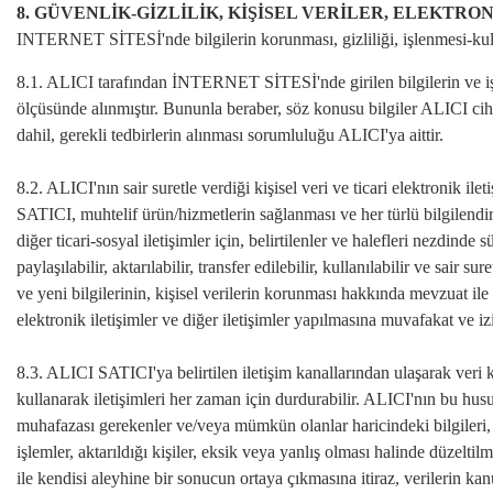
8. GÜVENLİK-GİZLİLİK, KİŞİSEL VERİLER, ELEKTRO
INTERNET SİTESİ'nde bilgilerin korunması, gizliliği, işlenmesi-kullanımı
8.1. ALICI tarafından İNTERNET SİTESİ'nde girilen bilgilerin ve işl
ölçüsünde alınmıştır. Bununla beraber, söz konusu bilgiler ALICI ciha
dahil, gerekli tedbirlerin alınması sorumluluğu ALICI'ya aittir.
8.2. ALICI'nın sair suretle verdiği kişisel veri ve ticari elektronik i
SATICI, muhtelif ürün/hizmetlerin sağlanması ve her türlü bilgilendir
diğer ticari-sosyal iletişimler için, belirtilenler ve halefleri nezdinde
paylaşılabilir, aktarılabilir, transfer edilebilir, kullanılabilir ve sa
ve yeni bilgilerinin, kişisel verilerin korunması hakkında mevzuat i
elektronik iletişimler ve diğer iletişimler yapılmasına muvafakat ve izi
8.3. ALICI SATICI'ya belirtilen iletişim kanallarından ulaşarak veri 
kullanarak iletişimleri her zaman için durdurabilir. ALICI'nın bu husus
muhafazası gerekenler ve/veya mümkün olanlar haricindeki bilgileri, ver
işlemler, aktarıldığı kişiler, eksik veya yanlış olması halinde düzeltilm
ile kendisi aleyhine bir sonucun ortaya çıkmasına itiraz, verilerin k