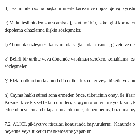
d) Tesliminden sonra başka ürünlerle karışan ve doğası gereği ayrışt
e) Malın tesliminden sonra ambalaj, bant, mühür, paket gibi koruyucu 
depolama cihazlarına ilişkin sözleşmeler.
f) Abonelik sözleşmesi kapsamında sağlananlar dışında, gazete ve dergi
g) Belirli bir tarihte veya dönemde yapılması gereken, konaklama, eş
sözleşmeler.
ğ) Elektronik ortamda anında ifa edilen hizmetler veya tüketiciye anı
h) Cayma hakkı süresi sona ermeden önce, tüketicinin onayı ile ifasın
Kozmetik ve kişisel bakım ürünleri, iç giyim ürünleri, mayo, bikini, 
edilebilmesi için ambalajlarının açılmamış, denenmemiş, bozulmamış
7.2. ALICI, şikâyet ve itirazları konusunda başvurularını, Kanunda bel
heyetine veya tüketici mahkemesine yapabilir.