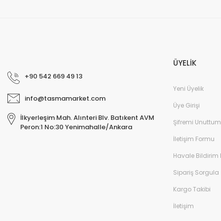
ÜYELİK
+90 542 669 49 13
Yeni Üyelik
info@tasmamarket.com
Üye Girişi
İlkyerleşim Mah. Alınteri Blv. Batıkent AVM
Şifremi Unuttum
Peron:1 No:30 Yenimahalle/Ankara
İletişim Formu
Havale Bildirim
Sipariş Sorgula
Kargo Takibi
İletişim