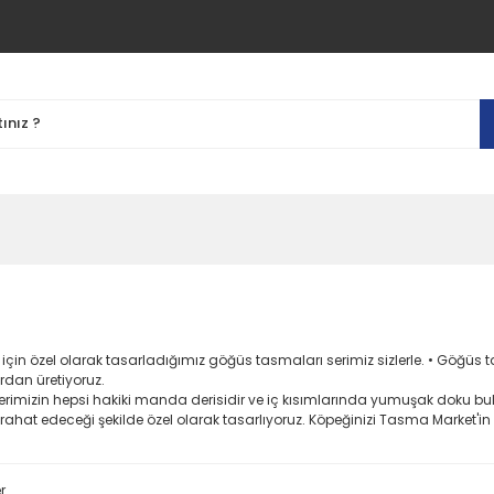
 için özel olarak tasarladığımız göğüs tasmaları serimiz sizlerle. • Göğü
dan üretiyoruz.
nlerimizin hepsi hakiki manda derisidir ve iç kısımlarında yumuşak doku bu
 rahat edeceği şekilde özel olarak tasarlıyoruz. Köpeğinizi Tasma Market'in
r