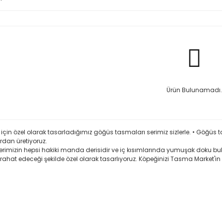
Ürün Bulunamadı.
 için özel olarak tasarladığımız göğüs tasmaları serimiz sizlerle. • Göğü
dan üretiyoruz.
nlerimizin hepsi hakiki manda derisidir ve iç kısımlarında yumuşak doku bu
 rahat edeceği şekilde özel olarak tasarlıyoruz. Köpeğinizi Tasma Market'in