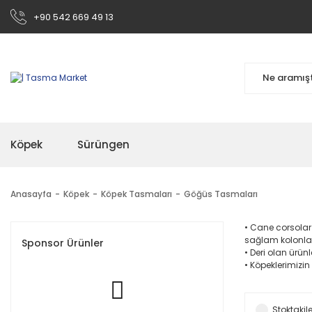
+90 542 669 49 13
Köpek
Sürüngen
Anasayfa
Köpek
Köpek Tasmaları
Göğüs Tasmaları
• Cane corsolar
sağlam kolonlar
Sponsor Ürünler
• Deri olan ürü
• Köpeklerimizin
Stoktakile