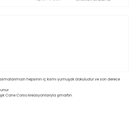
s tasmalarımızın hepsinin iç kısmı yumuşak dokuludur ve son derece
lunur.
 şık Cane Corso kreasyonlarıyla şımartın.