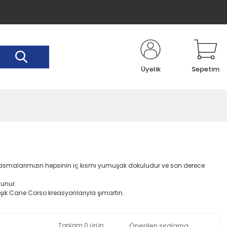
Üyelik
Sepetim
s tasmalarımızın hepsinin iç kısmı yumuşak dokuludur ve son derece
lunur.
 şık Cane Corso kreasyonlarıyla şımartın.
Toplam 0 ürün