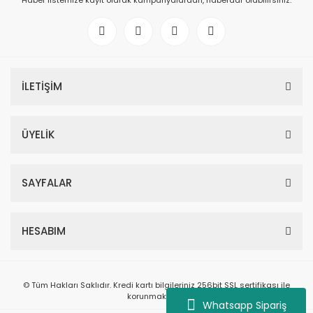
Haber listemize kayıt olarak kampanyalardan, haberdar olabilirsiniz.
İLETİŞİM
ÜYELİK
SAYFALAR
HESABIM
© Tüm Hakları Saklıdır. Kredi kartı bilgileriniz 256bit SSL sertifikası ile
korunmaktadır.
Whatsapp Sipariş