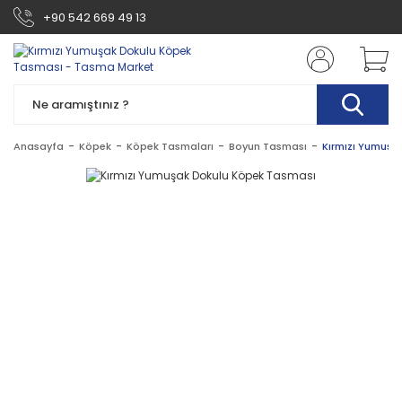
+90 542 669 49 13
Anasayfa
Köpek
Köpek Tasmaları
Boyun Tasması
Kırmızı Yumuşa